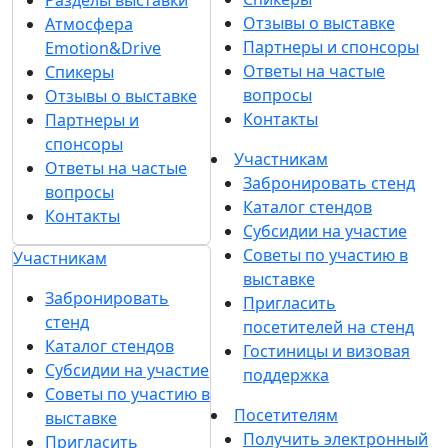
Егор Малышев
Основатель ГК М1, председатель Комитета по
налогам и бюджету Свердловского обл.
отдел.«ОПОРА РОССИИ»
Мария Бакаева
Руководитель по развитию бизнеса DAKO
Professional Team
Подпишитесь на нашу рассылку
Ценим ваше время, поэтому будем присылать
только важные новости выставки и
спецпредложения.