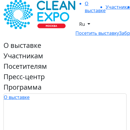
О
Участник
выставке
Ru
Посетить выставку
Забр
О выставке
Участникам
Посетителям
Пресс-центр
Программа
О выставке