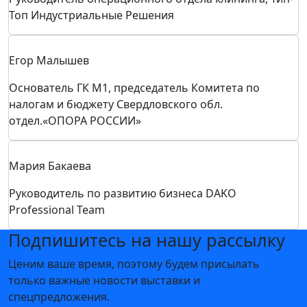
Андрей Барулин
Сертифицированный инженер по оборудованию
Маестрелле, Италклин, Фирбиматик