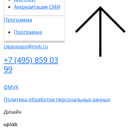
Партнеры и спонсоры
Emotion&Drive
Ответы на частые
Спикеры
вопросы
Отзывы о выставке
Контакты
Партнеры и
спонсоры
Участникам
Ответы на частые
Забронировать стенд
вопросы
Каталог стендов
Контакты
Субсидии на участие
Советы по участию в
Участникам
выставке
Забронировать
Пригласить
стенд
посетителей на стенд
Каталог стендов
Гостиницы и визовая
Субсидии на участие
поддержка
Советы по участию в
Посетителям
выставке
Получить электронный
Пригласить
билет
посетителей на