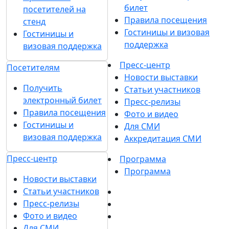
Хочу получать рассылки с информацией для:
Посетителей
Участников
СМИ
Согласен на
обработку
Подписаться
персональных данных
в
на рассылку
соответствии с
Политикой
обработки персональных данных
Согласен на
получение уведомлений
и рекламных сообщений
о выставках
компании MVK
О выставке
Разделы выставки
Атмосфера
О выставке
Emotion&Drive
Спикеры
Разделы выставки
Отзывы о выставке
Атмосфера