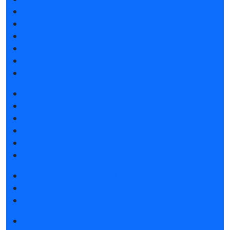
Атмосфера Emotion&Drive
Спикеры
Отзывы о выставке
Партнеры и спонсоры
Ответы на частые вопросы
Контакты
Забронировать стенд
Каталог стендов
Субсидии на участие
Советы по участию в выставке
Пригласить посетителей на стенд
Гостиницы и визовая поддержка
Получить электронный билет
Правила посещения
Гостиницы и визовая поддержка
Новости выставки