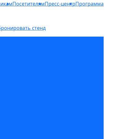
никам
Посетителям
Пресс-центр
Программа
бронировать стенд