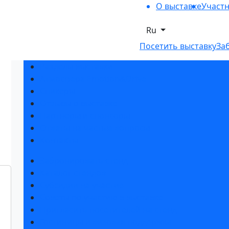
О выставке
Участ
Ru
Посетить выставку
За
Разделы выставки
Атмосфера Emotion&Drive
Спикеры
Отзывы о выставке
Партнеры и спонсоры
Ответы на частые вопросы
Контакты
Забронировать стенд
Каталог стендов
Субсидии на участие
Советы по участию в выставке
Пригласить посетителей на стенд
Гостиницы и визовая поддержка