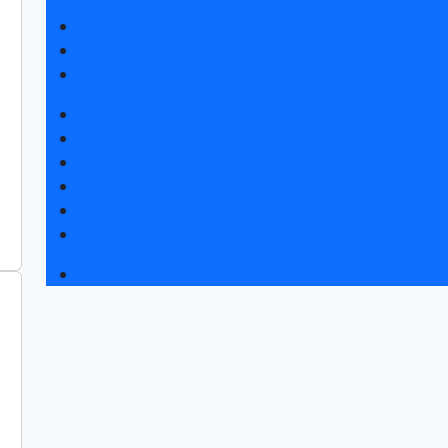
Получить электронный билет
Правила посещения
Гостиницы и визовая поддержка
Новости выставки
Статьи участников
Пресс-релизы
Фото и видео
Для СМИ
Аккредитация СМИ
Программа