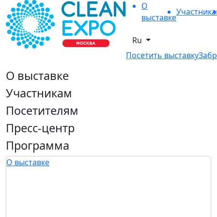
О
Участник
выставке
Ru
Посетить выставку
Забр
О выставке
Участникам
Посетителям
Пресс-центр
Программа
О выставке