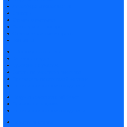
Атмосфера Emotion&Drive
Спикеры
Отзывы о выставке
Партнеры и спонсоры
Ответы на частые вопросы
Контакты
Забронировать стенд
Каталог стендов
Субсидии на участие
Советы по участию в выставке
Пригласить посетителей на стенд
Гостиницы и визовая поддержка
Получить электронный билет
Правила посещения
Гостиницы и визовая поддержка
Новости выставки