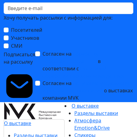
Хочу получать рассылки с информацией для:
Посетителей
Участников
СМИ
Согласен на
обработку
Подписаться
персональных данных
в
на рассылку
соответствии с
Политикой
обработки персональных данных
Согласен на
получение уведомлений
и рекламных сообщений
о выставках
компании MVK
О выставке
Разделы выставки
Атмосфера
О выставке
Emotion&Drive
Спикеры
Разделы выставки