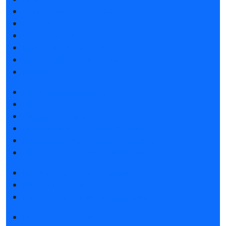
Атмосфера Emotion&Drive
Спикеры
Отзывы о выставке
Партнеры и спонсоры
Ответы на частые вопросы
Контакты
Забронировать стенд
Каталог стендов
Субсидии на участие
Советы по участию в выставке
Пригласить посетителей на стенд
Гостиницы и визовая поддержка
Получить электронный билет
Правила посещения
Гостиницы и визовая поддержка
Новости выставки