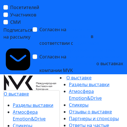
Посетителей
Участников
СМИ
Согласен на
обработку
Подписаться
персональных данных
в
на рассылку
соответствии с
Политикой
обработки персональных данных
Согласен на
получение уведомлений
и рекламных сообщений
о выставках
компании MVK
О выставке
Разделы выставки
Атмосфера
О выставке
Emotion&Drive
Спикеры
Разделы выставки
Отзывы о выставке
Атмосфера
Партнеры и спонсоры
Emotion&Drive
Ответы на частые
Спикеры