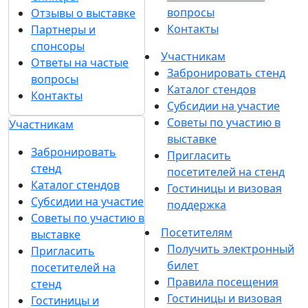
вопросы
Отзывы о выставке
Контакты
Партнеры и
спонсоры
Участникам
Ответы на частые
Забронировать стенд
вопросы
Каталог стендов
Контакты
Субсидии на участие
Советы по участию в
Участникам
выставке
Забронировать
Пригласить
стенд
посетителей на стенд
Каталог стендов
Гостиницы и визовая
Субсидии на участие
поддержка
Советы по участию в
Посетителям
выставке
Получить электронный
Пригласить
билет
посетителей на
Правила посещения
стенд
Гостиницы и визовая
Гостиницы и