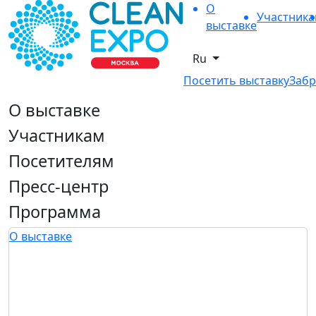
О
Участник
выставке
Ru
Посетить выставку
Забр
О выставке
Участникам
Посетителям
Пресс-центр
Программа
О выставке