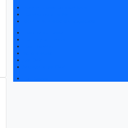
Получить электронный билет
Правила посещения
Гостиницы и визовая поддержка
Новости выставки
Статьи участников
Пресс-релизы
Фото и видео
Для СМИ
Аккредитация СМИ
Программа