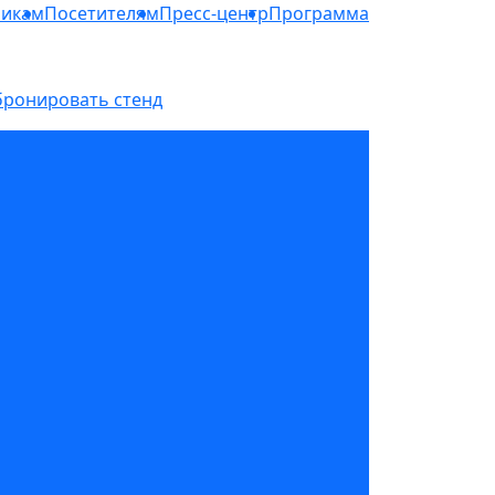
никам
Посетителям
Пресс-центр
Программа
бронировать стенд