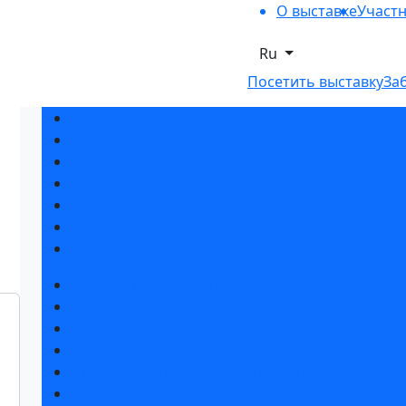
О выставке
Участ
Ru
Посетить выставку
За
Разделы выставки
Атмосфера Emotion&Drive
Спикеры
Отзывы о выставке
Партнеры и спонсоры
Ответы на частые вопросы
Контакты
Забронировать стенд
Каталог стендов
Субсидии на участие
Советы по участию в выставке
Пригласить посетителей на стенд
Гостиницы и визовая поддержка