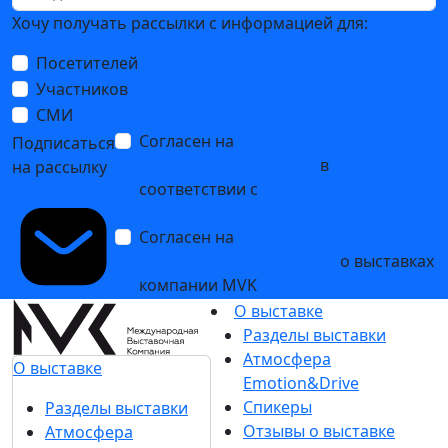
Хочу получать рассылки с информацией для:
Посетителей
Участников
СМИ
Согласен на
обработку
Подписаться
персональных данных
в
на рассылку
соответствии с
Политикой
обработки персональных данных
Согласен на
получение уведомлений
и рекламных сообщений
о выставках
компании MVK
О выставке
Разделы выставки
Атмосфера
О выставке
Emotion&Drive
Спикеры
Разделы выставки
Отзывы о выставке
Атмосфера