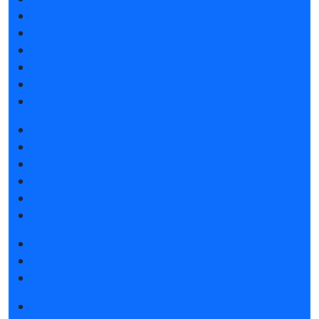
Атмосфера Emotion&Drive
Спикеры
Отзывы о выставке
Партнеры и спонсоры
Ответы на частые вопросы
Контакты
Забронировать стенд
Каталог стендов
Субсидии на участие
Советы по участию в выставке
Пригласить посетителей на стенд
Гостиницы и визовая поддержка
Получить электронный билет
Правила посещения
Гостиницы и визовая поддержка
Новости выставки