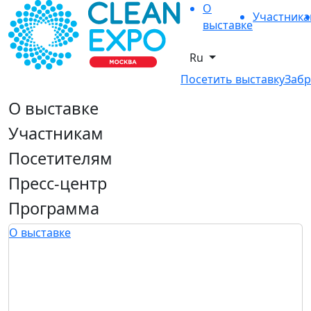
О
Участник
выставке
Ru
Посетить выставку
Забр
О выставке
Участникам
Посетителям
Пресс-центр
Программа
О выставке