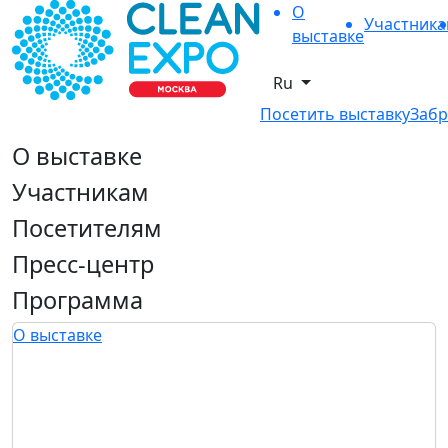
О
Участник
выставке
Ru
Посетить выставку
Забр
О выставке
Участникам
Посетителям
Пресс-центр
Программа
О выставке