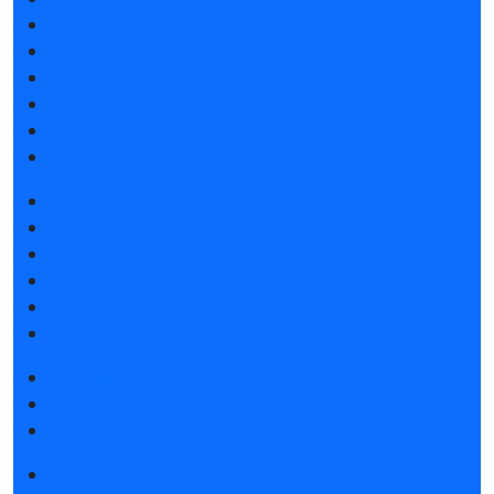
Атмосфера Emotion&Drive
Спикеры
Отзывы о выставке
Партнеры и спонсоры
Ответы на частые вопросы
Контакты
Забронировать стенд
Каталог стендов
Субсидии на участие
Советы по участию в выставке
Пригласить посетителей на стенд
Гостиницы и визовая поддержка
Получить электронный билет
Правила посещения
Гостиницы и визовая поддержка
Новости выставки