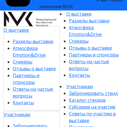
компании MVK
О выставке
Разделы выставки
Атмосфера
О выставке
Emotion&Drive
Спикеры
Разделы выставки
Отзывы о выставке
Атмосфера
Партнеры и спонсоры
Emotion&Drive
Ответы на частые
Спикеры
вопросы
Отзывы о выставке
Контакты
Партнеры и
спонсоры
Участникам
Ответы на частые
Забронировать стенд
вопросы
Каталог стендов
Контакты
Субсидии на участие
Советы по участию в
Участникам
выставке
Забронировать