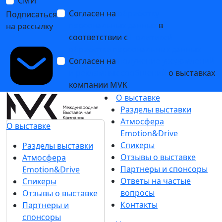
СМИ
Согласен на
обработку
Подписаться
персональных данных
в
на рассылку
соответствии с
Политикой
обработки персональных данных
Согласен на
получение уведомлений
и рекламных сообщений
о выставках
компании MVK
О выставке
Разделы выставки
Атмосфера
О выставке
Emotion&Drive
Спикеры
Разделы выставки
Отзывы о выставке
Атмосфера
Партнеры и спонсоры
Emotion&Drive
Ответы на частые
Спикеры
вопросы
Отзывы о выставке
Контакты
Партнеры и
спонсоры