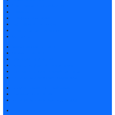
Атмосфера Emotion&Drive
Спикеры
Отзывы о выставке
Партнеры и спонсоры
Ответы на частые вопросы
Контакты
Забронировать стенд
Каталог стендов
Субсидии на участие
Советы по участию в выставке
Пригласить посетителей на стенд
Гостиницы и визовая поддержка
Получить электронный билет
Правила посещения
Гостиницы и визовая поддержка
Новости выставки