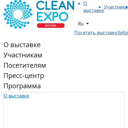
О
Участник
выставке
Ru
Посетить выставку
Забр
О выставке
Участникам
Посетителям
Пресс-центр
Программа
О выставке