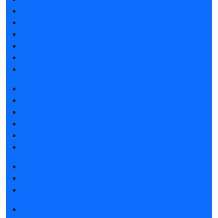
Атмосфера Emotion&Drive
Спикеры
Отзывы о выставке
Партнеры и спонсоры
Ответы на частые вопросы
Контакты
Забронировать стенд
Каталог стендов
Субсидии на участие
Советы по участию в выставке
Пригласить посетителей на стенд
Гостиницы и визовая поддержка
Получить электронный билет
Правила посещения
Гостиницы и визовая поддержка
Новости выставки