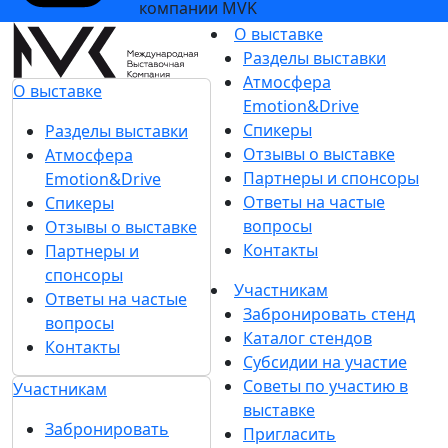
компании MVK
О выставке
Разделы выставки
Атмосфера
О выставке
Emotion&Drive
Спикеры
Разделы выставки
Отзывы о выставке
Атмосфера
Партнеры и спонсоры
Emotion&Drive
Ответы на частые
Спикеры
вопросы
Отзывы о выставке
Контакты
Партнеры и
спонсоры
Участникам
Ответы на частые
Забронировать стенд
вопросы
Каталог стендов
Контакты
Субсидии на участие
Советы по участию в
Участникам
выставке
Забронировать
Пригласить