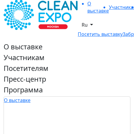
О
Участник
выставке
Ru
Посетить выставку
Забр
О выставке
Участникам
Посетителям
Пресс-центр
Программа
О выставке