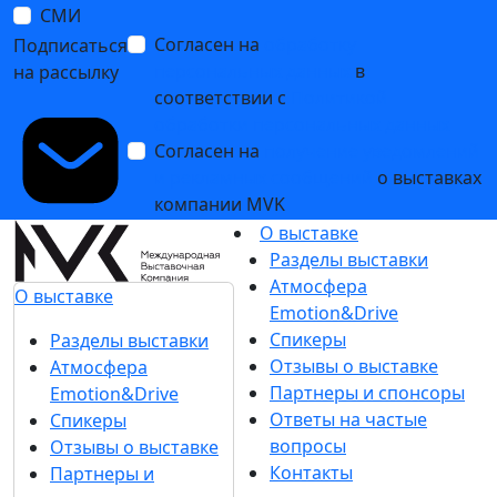
СМИ
Согласен на
обработку
Подписаться
персональных данных
в
на рассылку
соответствии с
Политикой
обработки персональных данных
Согласен на
получение уведомлений
и рекламных сообщений
о выставках
компании MVK
О выставке
Разделы выставки
Атмосфера
О выставке
Emotion&Drive
Спикеры
Разделы выставки
Отзывы о выставке
Атмосфера
Партнеры и спонсоры
Emotion&Drive
Ответы на частые
Спикеры
вопросы
Отзывы о выставке
Контакты
Партнеры и