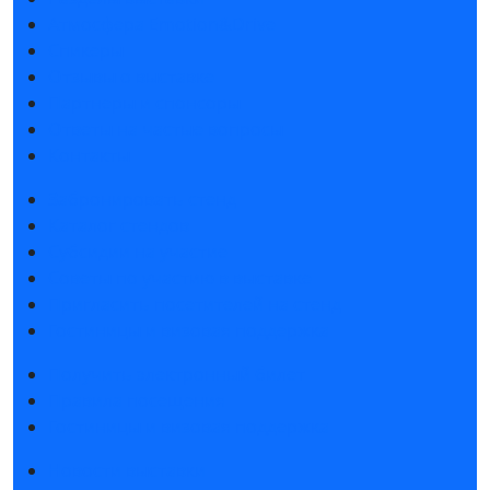
Атмосфера Emotion&Drive
Спикеры
Отзывы о выставке
Партнеры и спонсоры
Ответы на частые вопросы
Контакты
Забронировать стенд
Каталог стендов
Субсидии на участие
Советы по участию в выставке
Пригласить посетителей на стенд
Гостиницы и визовая поддержка
Получить электронный билет
Правила посещения
Гостиницы и визовая поддержка
Новости выставки