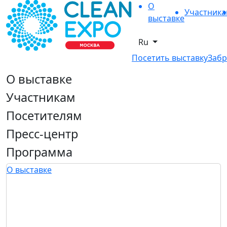
О
Участник
выставке
Ru
Посетить выставку
Забр
О выставке
Участникам
Посетителям
Пресс-центр
Программа
О выставке