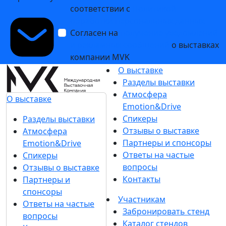
соответствии с
Политикой
обработки персональных данных
Согласен на
получение уведомлений
и рекламных сообщений
о выставках
компании MVK
О выставке
Разделы выставки
Атмосфера
О выставке
Emotion&Drive
Спикеры
Разделы выставки
Отзывы о выставке
Атмосфера
Партнеры и спонсоры
Emotion&Drive
Ответы на частые
Спикеры
вопросы
Отзывы о выставке
Контакты
Партнеры и
спонсоры
Участникам
Ответы на частые
Забронировать стенд
вопросы
Каталог стендов