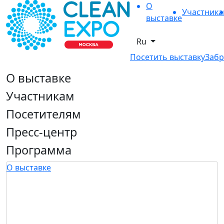
О
Участник
выставке
Ru
Посетить выставку
Забр
О выставке
Участникам
Посетителям
Пресс-центр
Программа
О выставке