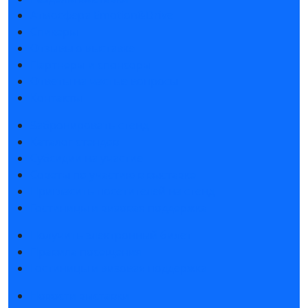
Атмосфера Emotion&Drive
Спикеры
Отзывы о выставке
Партнеры и спонсоры
Ответы на частые вопросы
Контакты
Забронировать стенд
Каталог стендов
Субсидии на участие
Советы по участию в выставке
Пригласить посетителей на стенд
Гостиницы и визовая поддержка
Получить электронный билет
Правила посещения
Гостиницы и визовая поддержка
Новости выставки