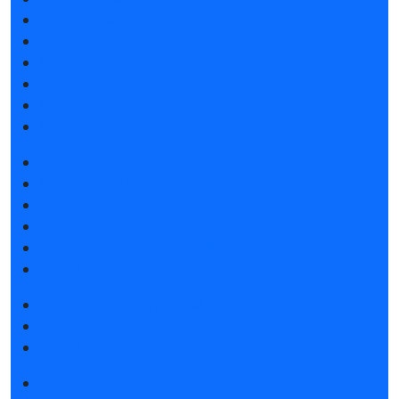
Атмосфера Emotion&Drive
Спикеры
Отзывы о выставке
Партнеры и спонсоры
Ответы на частые вопросы
Контакты
Забронировать стенд
Каталог стендов
Субсидии на участие
Советы по участию в выставке
Пригласить посетителей на стенд
Гостиницы и визовая поддержка
Получить электронный билет
Правила посещения
Гостиницы и визовая поддержка
Новости выставки