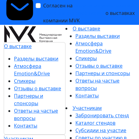
Согласен на
получение уведомлений
и рекламных сообщений
о выставках
компании MVK
О выставке
Разделы выставки
Атмосфера
О выставке
Emotion&Drive
Спикеры
Разделы выставки
Отзывы о выставке
Атмосфера
Партнеры и спонсоры
Emotion&Drive
Ответы на частые
Спикеры
вопросы
Отзывы о выставке
Контакты
Партнеры и
спонсоры
Участникам
Ответы на частые
Забронировать стенд
вопросы
Каталог стендов
Контакты
Субсидии на участие
Советы по участию в
Участникам