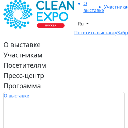
О
Участник
выставке
Ru
Посетить выставку
Забр
О выставке
Участникам
Посетителям
Пресс-центр
Программа
О выставке