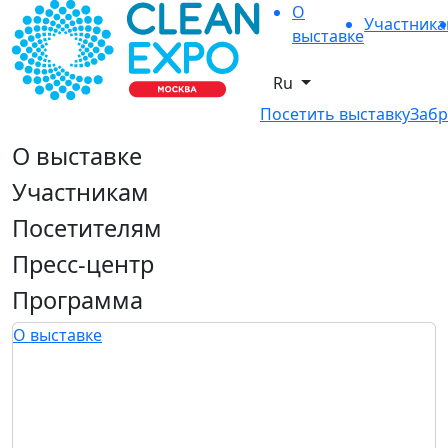
О
Участник
выставке
Ru
Посетить выставку
Забр
О выставке
Участникам
Посетителям
Пресс-центр
Программа
О выставке