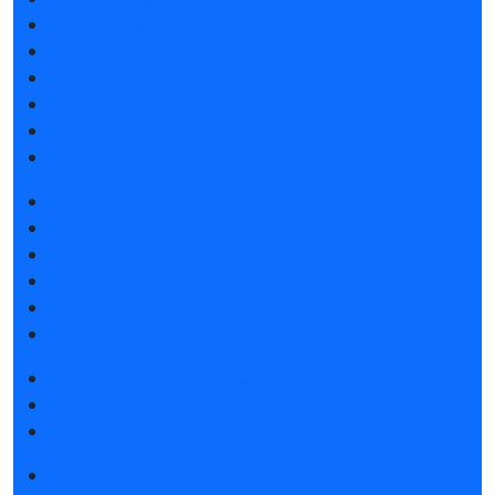
Атмосфера Emotion&Drive
Спикеры
Отзывы о выставке
Партнеры и спонсоры
Ответы на частые вопросы
Контакты
Забронировать стенд
Каталог стендов
Субсидии на участие
Советы по участию в выставке
Пригласить посетителей на стенд
Гостиницы и визовая поддержка
Получить электронный билет
Правила посещения
Гостиницы и визовая поддержка
Новости выставки