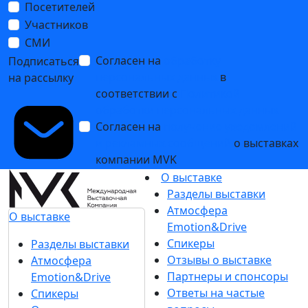
Посетителей
Участников
СМИ
Согласен на
обработку
Подписаться
персональных данных
в
на рассылку
соответствии с
Политикой
обработки персональных данных
Согласен на
получение уведомлений
и рекламных сообщений
о выставках
компании MVK
О выставке
Разделы выставки
Атмосфера
О выставке
Emotion&Drive
Спикеры
Разделы выставки
Отзывы о выставке
Атмосфера
Партнеры и спонсоры
Emotion&Drive
Ответы на частые
Спикеры