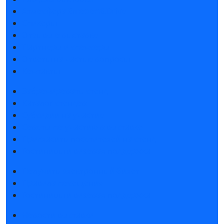
Атмосфера Emotion&Drive
Спикеры
Отзывы о выставке
Партнеры и спонсоры
Ответы на частые вопросы
Контакты
Забронировать стенд
Каталог стендов
Субсидии на участие
Советы по участию в выставке
Пригласить посетителей на стенд
Гостиницы и визовая поддержка
Получить электронный билет
Правила посещения
Гостиницы и визовая поддержка
Новости выставки