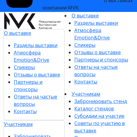
и рекламных сообщений
о выставках
компании MVK
О выставке
Разделы выставки
Атмосфера
О выставке
Emotion&Drive
Спикеры
Разделы выставки
Отзывы о выставке
Атмосфера
Партнеры и спонсоры
Emotion&Drive
Ответы на частые
Спикеры
вопросы
Отзывы о выставке
Контакты
Партнеры и
спонсоры
Участникам
Ответы на частые
Забронировать стенд
вопросы
Каталог стендов
Контакты
Субсидии на участие
Советы по участию в
Участникам
выставке
Забронировать