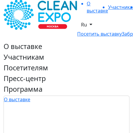
О
Участник
выставке
Ru
Посетить выставку
Забр
О выставке
Участникам
Посетителям
Пресс-центр
Программа
О выставке