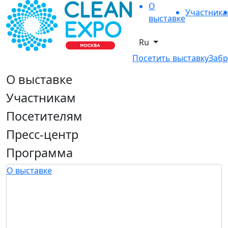
О
Участник
выставке
Ru
Посетить выставку
Забр
О выставке
Участникам
Посетителям
Пресс-центр
Программа
О выставке