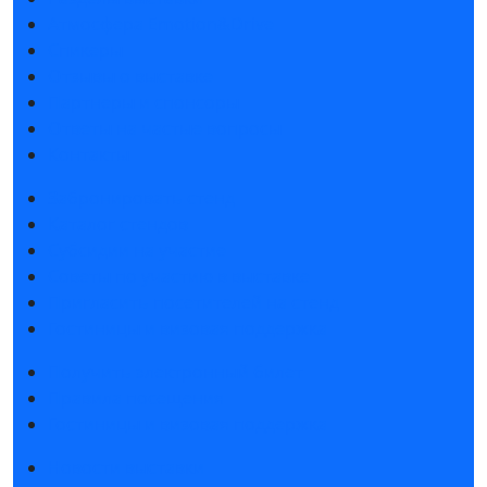
Атмосфера Emotion&Drive
Спикеры
Отзывы о выставке
Партнеры и спонсоры
Ответы на частые вопросы
Контакты
Забронировать стенд
Каталог стендов
Субсидии на участие
Советы по участию в выставке
Пригласить посетителей на стенд
Гостиницы и визовая поддержка
Получить электронный билет
Правила посещения
Гостиницы и визовая поддержка
Новости выставки