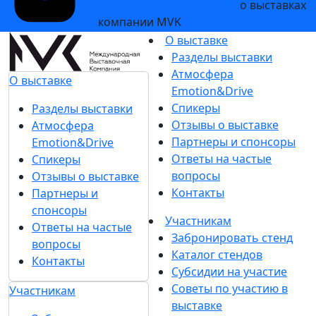
и рекламных сообщений
о выставках
компании MVK
О выставке
Разделы выставки
Атмосфера
О выставке
Emotion&Drive
Спикеры
Разделы выставки
Отзывы о выставке
Атмосфера
Партнеры и спонсоры
Emotion&Drive
Ответы на частые
Спикеры
вопросы
Отзывы о выставке
Контакты
Партнеры и
спонсоры
Участникам
Ответы на частые
Забронировать стенд
вопросы
Каталог стендов
Контакты
Субсидии на участие
Советы по участию в
Участникам
выставке