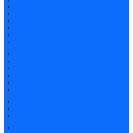
Атмосфера Emotion&Drive
Спикеры
Отзывы о выставке
Партнеры и спонсоры
Ответы на частые вопросы
Контакты
Забронировать стенд
Каталог стендов
Субсидии на участие
Советы по участию в выставке
Пригласить посетителей на стенд
Гостиницы и визовая поддержка
Получить электронный билет
Правила посещения
Гостиницы и визовая поддержка
Новости выставки