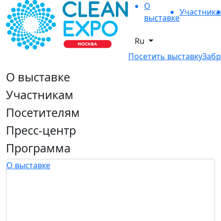
О
Участник
выставке
Ru
Посетить выставку
Забр
О выставке
Участникам
Посетителям
Пресс-центр
Программа
О выставке