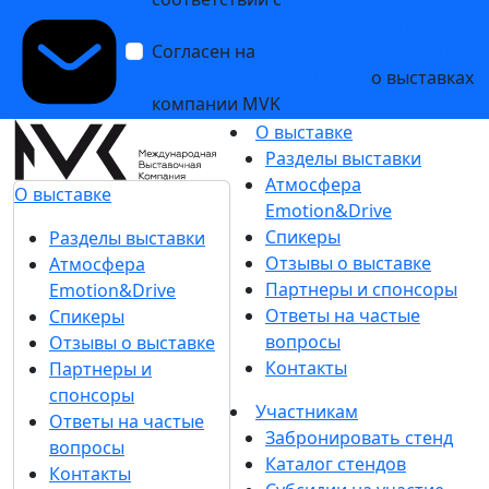
обработки персональных данных
Согласен на
получение уведомлений
и рекламных сообщений
о выставках
компании MVK
О выставке
Разделы выставки
Атмосфера
О выставке
Emotion&Drive
Спикеры
Разделы выставки
Отзывы о выставке
Атмосфера
Партнеры и спонсоры
Emotion&Drive
Ответы на частые
Спикеры
вопросы
Отзывы о выставке
Контакты
Партнеры и
спонсоры
Участникам
Ответы на частые
Забронировать стенд
вопросы
Каталог стендов
Контакты