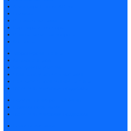
Атмосфера Emotion&Drive
Спикеры
Отзывы о выставке
Партнеры и спонсоры
Ответы на частые вопросы
Контакты
Забронировать стенд
Каталог стендов
Субсидии на участие
Советы по участию в выставке
Пригласить посетителей на стенд
Гостиницы и визовая поддержка
Получить электронный билет
Правила посещения
Гостиницы и визовая поддержка
Новости выставки