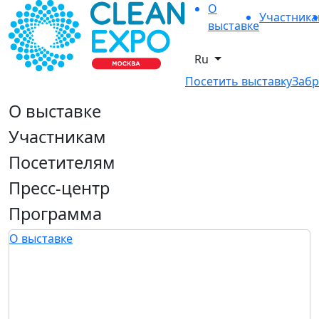
О
Участник
выставке
Ru
Посетить выставку
Забр
О выставке
Участникам
Посетителям
Пресс-центр
Программа
О выставке