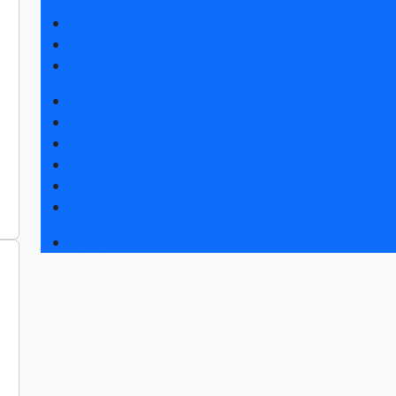
Получить электронный билет
Правила посещения
Гостиницы и визовая поддержка
Новости выставки
Статьи участников
Пресс-релизы
Фото и видео
Для СМИ
Аккредитация СМИ
Программа