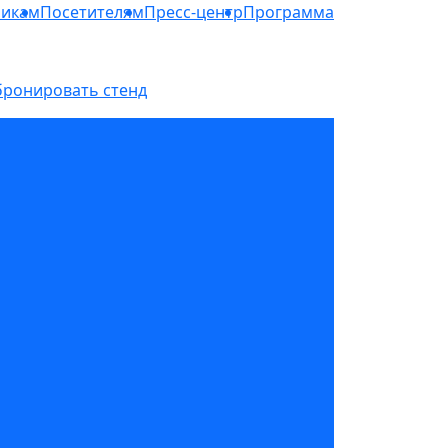
никам
Посетителям
Пресс-центр
Программа
бронировать стенд