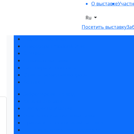
О выставке
Участ
Ru
Посетить выставку
За
Разделы выставки
Атмосфера Emotion&Drive
Спикеры
Отзывы о выставке
Партнеры и спонсоры
Ответы на частые вопросы
Контакты
Забронировать стенд
Каталог стендов
Субсидии на участие
Советы по участию в выставке
Пригласить посетителей на стенд
Гостиницы и визовая поддержка