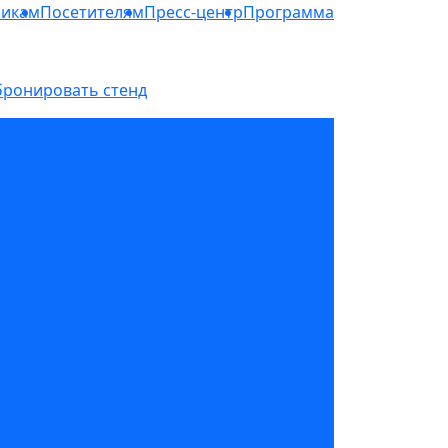
никам
Посетителям
Пресс-центр
Программа
бронировать стенд