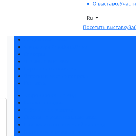
О выставке
Участ
Ru
Посетить выставку
За
Разделы выставки
Атмосфера Emotion&Drive
Спикеры
Отзывы о выставке
Партнеры и спонсоры
Ответы на частые вопросы
Контакты
Забронировать стенд
Каталог стендов
Субсидии на участие
Советы по участию в выставке
Пригласить посетителей на стенд
Гостиницы и визовая поддержка