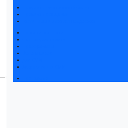
Получить электронный билет
Правила посещения
Гостиницы и визовая поддержка
Новости выставки
Статьи участников
Пресс-релизы
Фото и видео
Для СМИ
Аккредитация СМИ
Программа