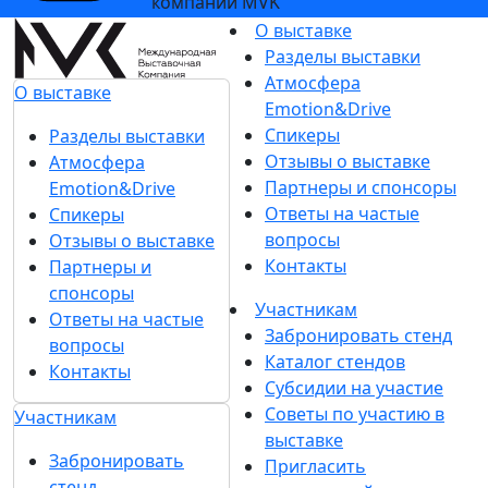
компании MVK
О выставке
Разделы выставки
Атмосфера
О выставке
Emotion&Drive
Спикеры
Разделы выставки
Отзывы о выставке
Атмосфера
Партнеры и спонсоры
Emotion&Drive
Ответы на частые
Спикеры
вопросы
Отзывы о выставке
Контакты
Партнеры и
спонсоры
Участникам
Ответы на частые
Забронировать стенд
вопросы
Каталог стендов
Контакты
Субсидии на участие
Советы по участию в
Участникам
выставке
Забронировать
Пригласить
стенд