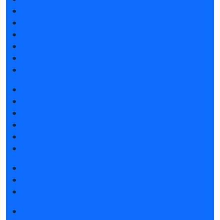
Атмосфера Emotion&Drive
Спикеры
Отзывы о выставке
Партнеры и спонсоры
Ответы на частые вопросы
Контакты
Забронировать стенд
Каталог стендов
Субсидии на участие
Советы по участию в выставке
Пригласить посетителей на стенд
Гостиницы и визовая поддержка
Получить электронный билет
Правила посещения
Гостиницы и визовая поддержка
Новости выставки