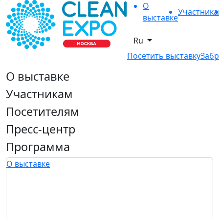
О
Участник
выставке
Ru
Посетить выставку
Забр
О выставке
Участникам
Посетителям
Пресс-центр
Программа
О выставке