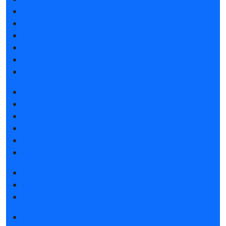
Атмосфера Emotion&Drive
Спикеры
Отзывы о выставке
Партнеры и спонсоры
Ответы на частые вопросы
Контакты
Забронировать стенд
Каталог стендов
Субсидии на участие
Советы по участию в выставке
Пригласить посетителей на стенд
Гостиницы и визовая поддержка
Получить электронный билет
Правила посещения
Гостиницы и визовая поддержка
Новости выставки