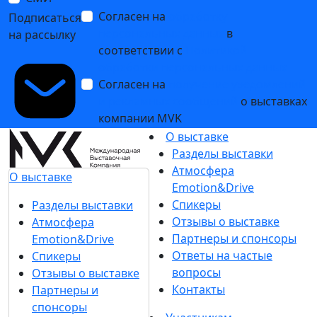
Согласен на
обработку
Подписаться
персональных данных
в
на рассылку
соответствии с
Политикой
обработки персональных данных
Согласен на
получение уведомлений
и рекламных сообщений
о выставках
компании MVK
О выставке
Разделы выставки
Атмосфера
О выставке
Emotion&Drive
Спикеры
Разделы выставки
Отзывы о выставке
Атмосфера
Партнеры и спонсоры
Emotion&Drive
Ответы на частые
Спикеры
вопросы
Отзывы о выставке
Контакты
Партнеры и
спонсоры