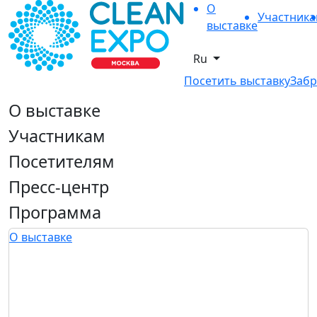
О
Участник
выставке
Ru
Посетить выставку
Забр
О выставке
Участникам
Посетителям
Пресс-центр
Программа
О выставке