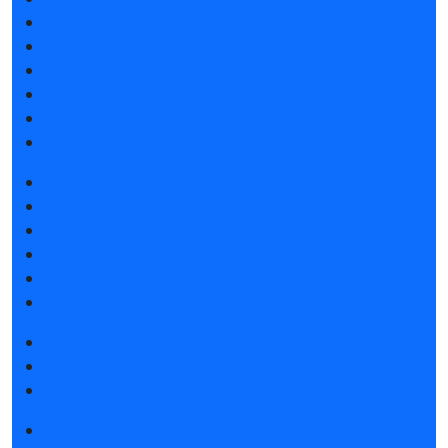
Атмосфера Emotion&Drive
Спикеры
Отзывы о выставке
Партнеры и спонсоры
Ответы на частые вопросы
Контакты
Забронировать стенд
Каталог стендов
Субсидии на участие
Советы по участию в выставке
Пригласить посетителей на стенд
Гостиницы и визовая поддержка
Получить электронный билет
Правила посещения
Гостиницы и визовая поддержка
Новости выставки