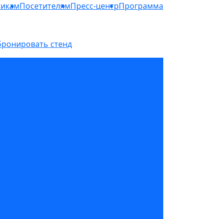
никам
Посетителям
Пресс-центр
Программа
бронировать стенд