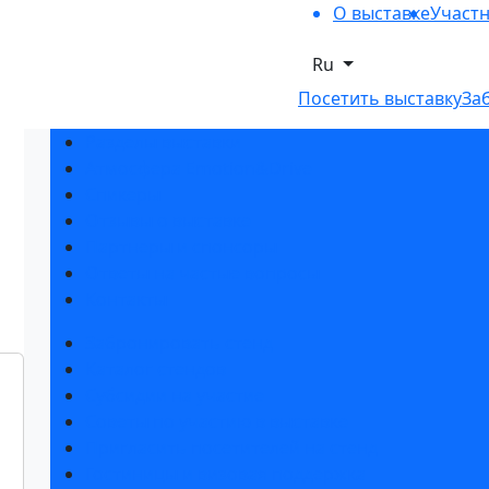
О выставке
Участ
Ru
Посетить выставку
За
Разделы выставки
Атмосфера Emotion&Drive
Спикеры
Отзывы о выставке
Партнеры и спонсоры
Ответы на частые вопросы
Контакты
Забронировать стенд
Каталог стендов
Субсидии на участие
Советы по участию в выставке
Пригласить посетителей на стенд
Гостиницы и визовая поддержка