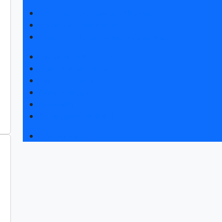
Получить электронный билет
Правила посещения
Гостиницы и визовая поддержка
Новости выставки
Статьи участников
Пресс-релизы
Фото и видео
Для СМИ
Аккредитация СМИ
Программа