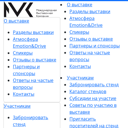
О выставке
Разделы выставки
Атмосфера
О выставке
Emotion&Drive
Спикеры
Разделы выставки
Отзывы о выставке
Атмосфера
Партнеры и спонсоры
Emotion&Drive
Ответы на частые
Спикеры
вопросы
Отзывы о выставке
Контакты
Партнеры и
спонсоры
Участникам
Ответы на частые
Забронировать стенд
вопросы
Каталог стендов
Контакты
Субсидии на участие
Советы по участию в
Участникам
выставке
Забронировать
Пригласить
стенд
посетителей на стенд