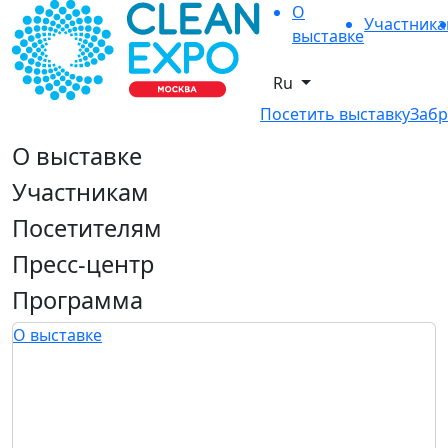
О
Участник
выставке
Ru
Посетить выставку
Забр
О выставке
Участникам
Посетителям
Пресс-центр
Программа
О выставке