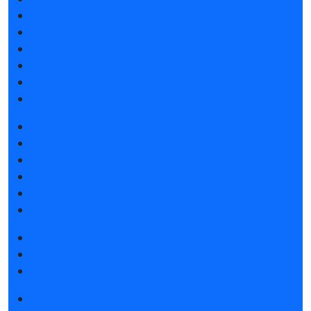
Атмосфера Emotion&Drive
Спикеры
Отзывы о выставке
Партнеры и спонсоры
Ответы на частые вопросы
Контакты
Забронировать стенд
Каталог стендов
Субсидии на участие
Советы по участию в выставке
Пригласить посетителей на стенд
Гостиницы и визовая поддержка
Получить электронный билет
Правила посещения
Гостиницы и визовая поддержка
Новости выставки