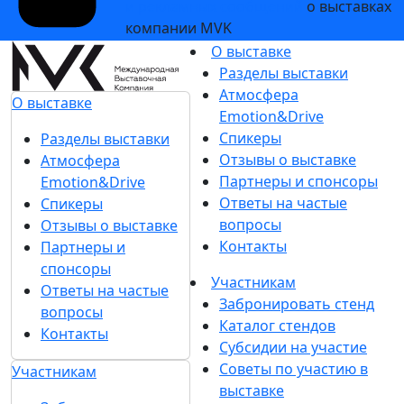
и рекламных сообщений
о выставках
компании MVK
О выставке
Разделы выставки
Атмосфера
О выставке
Emotion&Drive
Спикеры
Разделы выставки
Отзывы о выставке
Атмосфера
Партнеры и спонсоры
Emotion&Drive
Ответы на частые
Спикеры
вопросы
Отзывы о выставке
Контакты
Партнеры и
спонсоры
Участникам
Ответы на частые
Забронировать стенд
вопросы
Каталог стендов
Контакты
Субсидии на участие
Советы по участию в
Участникам
выставке