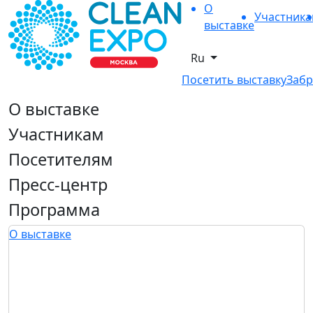
О
Участник
выставке
Ru
Посетить выставку
Забр
О выставке
Участникам
Посетителям
Пресс-центр
Программа
О выставке