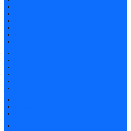
Атмосфера Emotion&Drive
Спикеры
Отзывы о выставке
Партнеры и спонсоры
Ответы на частые вопросы
Контакты
Забронировать стенд
Каталог стендов
Субсидии на участие
Советы по участию в выставке
Пригласить посетителей на стенд
Гостиницы и визовая поддержка
Получить электронный билет
Правила посещения
Гостиницы и визовая поддержка
Новости выставки