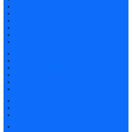
Атмосфера Emotion&Drive
Спикеры
Отзывы о выставке
Партнеры и спонсоры
Ответы на частые вопросы
Контакты
Забронировать стенд
Каталог стендов
Субсидии на участие
Советы по участию в выставке
Пригласить посетителей на стенд
Гостиницы и визовая поддержка
Получить электронный билет
Правила посещения
Гостиницы и визовая поддержка
Новости выставки