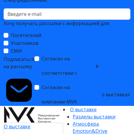
спецпредложения.
Хочу получать рассылки с информацией для:
Посетителей
Участников
СМИ
Согласен на
обработку
Подписаться
персональных данных
в
на рассылку
соответствии с
Политикой
обработки персональных данных
Согласен на
получение уведомлений
и рекламных сообщений
о выставках
компании MVK
О выставке
Разделы выставки
Атмосфера
О выставке
Emotion&Drive