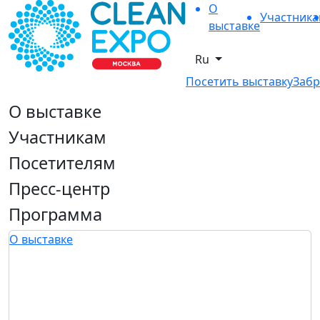
О
Участник
выставке
Ru
Посетить выставку
Забр
О выставке
Участникам
Посетителям
Пресс-центр
Программа
О выставке