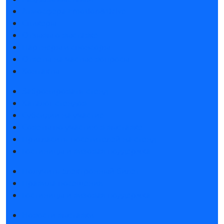
Атмосфера Emotion&Drive
Спикеры
Отзывы о выставке
Партнеры и спонсоры
Ответы на частые вопросы
Контакты
Забронировать стенд
Каталог стендов
Субсидии на участие
Советы по участию в выставке
Пригласить посетителей на стенд
Гостиницы и визовая поддержка
Получить электронный билет
Правила посещения
Гостиницы и визовая поддержка
Новости выставки