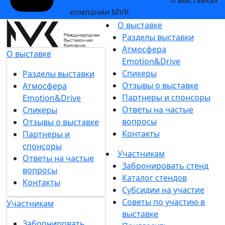
компании MVK
О выставке
Разделы выставки
Атмосфера
О выставке
Emotion&Drive
Спикеры
Разделы выставки
Отзывы о выставке
Атмосфера
Партнеры и спонсоры
Emotion&Drive
Ответы на частые
Спикеры
вопросы
Отзывы о выставке
Контакты
Партнеры и
спонсоры
Участникам
Ответы на частые
Забронировать стенд
вопросы
Каталог стендов
Контакты
Субсидии на участие
Советы по участию в
Участникам
выставке
Забронировать