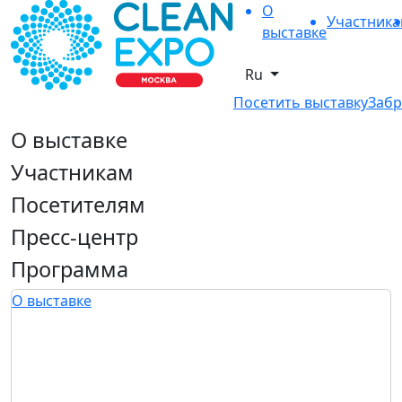
О
Участник
выставке
Ru
Посетить выставку
Забр
О выставке
Участникам
Посетителям
Пресс-центр
Программа
О выставке