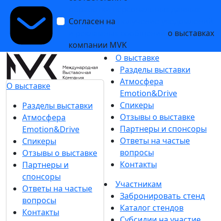
обработки персональных данных
Согласен на
получение уведомлений
и рекламных сообщений
о выставках
компании MVK
О выставке
Разделы выставки
Атмосфера
О выставке
Emotion&Drive
Спикеры
Разделы выставки
Отзывы о выставке
Атмосфера
Партнеры и спонсоры
Emotion&Drive
Ответы на частые
Спикеры
вопросы
Отзывы о выставке
Контакты
Партнеры и
спонсоры
Участникам
Ответы на частые
Забронировать стенд
вопросы
Каталог стендов
Контакты
Субсидии на участие