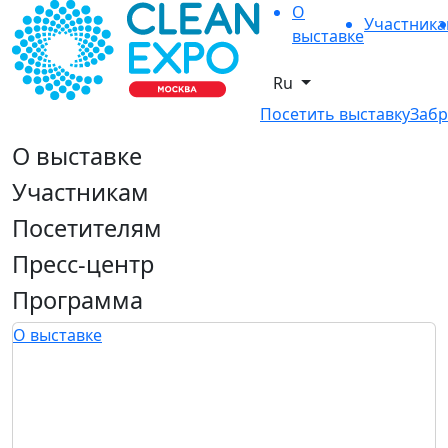
О
Участник
выставке
Ru
Посетить выставку
Забр
О выставке
Участникам
Посетителям
Пресс-центр
Программа
О выставке