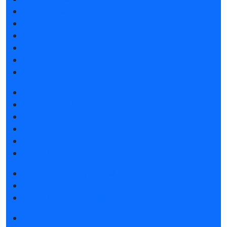
Атмосфера Emotion&Drive
Спикеры
Отзывы о выставке
Партнеры и спонсоры
Ответы на частые вопросы
Контакты
Забронировать стенд
Каталог стендов
Субсидии на участие
Советы по участию в выставке
Пригласить посетителей на стенд
Гостиницы и визовая поддержка
Получить электронный билет
Правила посещения
Гостиницы и визовая поддержка
Новости выставки