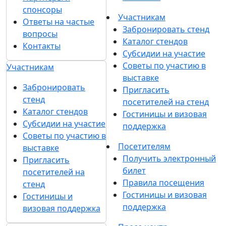
спонсоры
Участникам
Ответы на частые
Забронировать стенд
вопросы
Каталог стендов
Контакты
Субсидии на участие
Советы по участию в
Участникам
выставке
Забронировать
Пригласить
стенд
посетителей на стенд
Каталог стендов
Гостиницы и визовая
Субсидии на участие
поддержка
Советы по участию в
Посетителям
выставке
Получить электронный
Пригласить
билет
посетителей на
Правила посещения
стенд
Гостиницы и визовая
Гостиницы и
поддержка
визовая поддержка