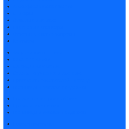
Атмосфера Emotion&Drive
Спикеры
Отзывы о выставке
Партнеры и спонсоры
Ответы на частые вопросы
Контакты
Забронировать стенд
Каталог стендов
Субсидии на участие
Советы по участию в выставке
Пригласить посетителей на стенд
Гостиницы и визовая поддержка
Получить электронный билет
Правила посещения
Гостиницы и визовая поддержка
Новости выставки