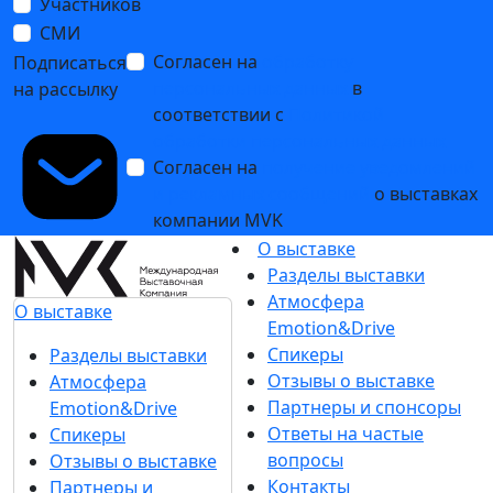
Участников
СМИ
Согласен на
обработку
Подписаться
персональных данных
в
на рассылку
соответствии с
Политикой
обработки персональных данных
Согласен на
получение уведомлений
и рекламных сообщений
о выставках
компании MVK
О выставке
Разделы выставки
Атмосфера
О выставке
Emotion&Drive
Спикеры
Разделы выставки
Отзывы о выставке
Атмосфера
Партнеры и спонсоры
Emotion&Drive
Ответы на частые
Спикеры
вопросы
Отзывы о выставке
Контакты
Партнеры и