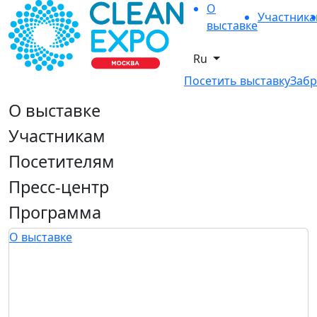
О
Участник
выставке
Ru
Посетить выставку
Забр
О выставке
Участникам
Посетителям
Пресс-центр
Программа
О выставке