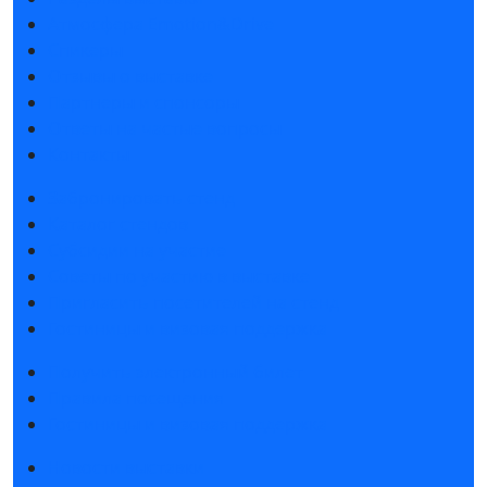
Атмосфера Emotion&Drive
Спикеры
Отзывы о выставке
Партнеры и спонсоры
Ответы на частые вопросы
Контакты
Забронировать стенд
Каталог стендов
Субсидии на участие
Советы по участию в выставке
Пригласить посетителей на стенд
Гостиницы и визовая поддержка
Получить электронный билет
Правила посещения
Гостиницы и визовая поддержка
Новости выставки