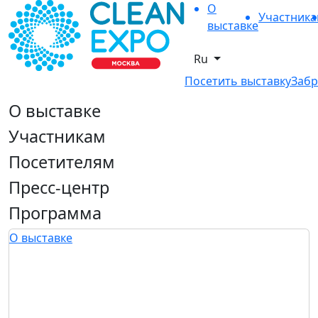
О
Участник
выставке
Ru
Посетить выставку
Забр
О выставке
Участникам
Посетителям
Пресс-центр
Программа
О выставке