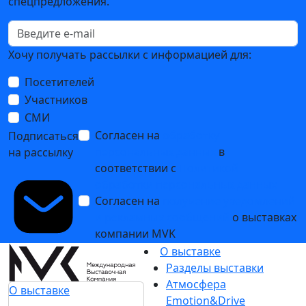
спецпредложения.
Хочу получать рассылки с информацией для:
Посетителей
Участников
СМИ
Согласен на
обработку
Подписаться
персональных данных
в
на рассылку
соответствии с
Политикой
обработки персональных данных
Согласен на
получение уведомлений
и рекламных сообщений
о выставках
компании MVK
О выставке
Разделы выставки
Атмосфера
О выставке
Emotion&Drive