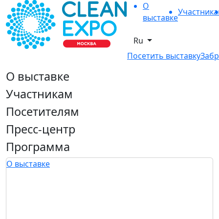
О
Участник
выставке
Ru
Посетить выставку
Забр
О выставке
Участникам
Посетителям
Пресс-центр
Программа
О выставке