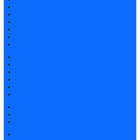
Атмосфера Emotion&Drive
Спикеры
Отзывы о выставке
Партнеры и спонсоры
Ответы на частые вопросы
Контакты
Забронировать стенд
Каталог стендов
Субсидии на участие
Советы по участию в выставке
Пригласить посетителей на стенд
Гостиницы и визовая поддержка
Получить электронный билет
Правила посещения
Гостиницы и визовая поддержка
Новости выставки