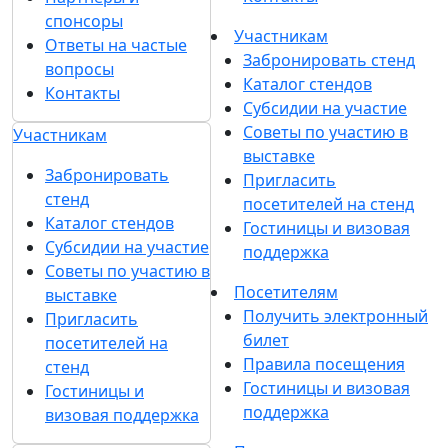
спонсоры
Участникам
Ответы на частые
Забронировать стенд
вопросы
Каталог стендов
Контакты
Субсидии на участие
Советы по участию в
Участникам
выставке
Забронировать
Пригласить
стенд
посетителей на стенд
Каталог стендов
Гостиницы и визовая
Субсидии на участие
поддержка
Советы по участию в
Посетителям
выставке
Получить электронный
Пригласить
билет
посетителей на
Правила посещения
стенд
Гостиницы и визовая
Гостиницы и
поддержка
визовая поддержка