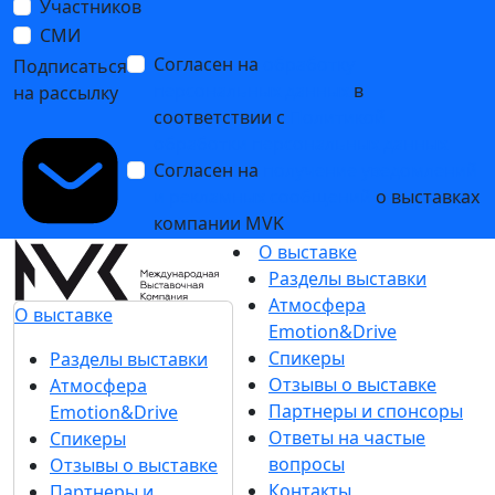
Участников
СМИ
Согласен на
обработку
Подписаться
персональных данных
в
на рассылку
соответствии с
Политикой
обработки персональных данных
Согласен на
получение уведомлений
и рекламных сообщений
о выставках
компании MVK
О выставке
Разделы выставки
Атмосфера
О выставке
Emotion&Drive
Спикеры
Разделы выставки
Отзывы о выставке
Атмосфера
Партнеры и спонсоры
Emotion&Drive
Ответы на частые
Спикеры
вопросы
Отзывы о выставке
Контакты
Партнеры и