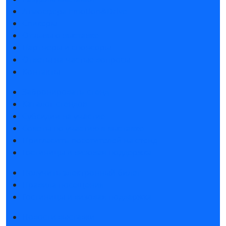
Атмосфера Emotion&Drive
Спикеры
Отзывы о выставке
Партнеры и спонсоры
Ответы на частые вопросы
Контакты
Забронировать стенд
Каталог стендов
Субсидии на участие
Советы по участию в выставке
Пригласить посетителей на стенд
Гостиницы и визовая поддержка
Получить электронный билет
Правила посещения
Гостиницы и визовая поддержка
Новости выставки