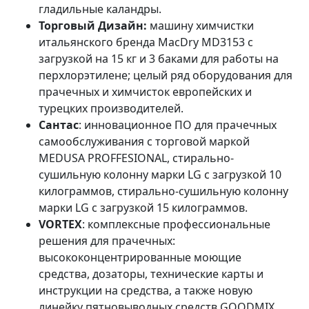
гладильные каландры.
Торговый Дизайн:
машину химчистки
итальянского бренда MacDry MD3153 с
загрузкой на 15 кг и 3 баками для работы на
перхлорэтилене; целый ряд оборудования для
прачечных и химчисток европейских и
турецких производителей.
Сантас
: инновационное ПО для прачечных
самообслуживания с торговой маркой
MEDUSA PROFFESIONAL, стирально-
сушильную колонну марки LG с загрузкой 10
килограммов, стирально-сушильную колонну
марки LG с загрузкой 15 килограммов.
VORTEX
: комплексные профессиональные
решения для прачечных:
высококонцентрированные моющие
средства, дозаторы, технические карты и
инструкции на средства, а также новую
линейку пятновыводных средств GOODMIX