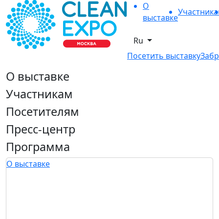
О
Участник
выставке
Ru
Посетить выставку
Забр
О выставке
Участникам
Посетителям
Пресс-центр
Программа
О выставке