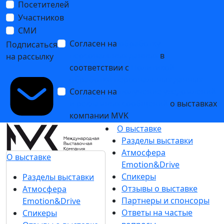
Посетителей
Участников
СМИ
Согласен на
обработку
Подписаться
персональных данных
в
на рассылку
соответствии с
Политикой
обработки персональных данных
Согласен на
получение уведомлений
и рекламных сообщений
о выставках
компании MVK
О выставке
Разделы выставки
Атмосфера
О выставке
Emotion&Drive
Спикеры
Разделы выставки
Отзывы о выставке
Атмосфера
Партнеры и спонсоры
Emotion&Drive
Ответы на частые
Спикеры