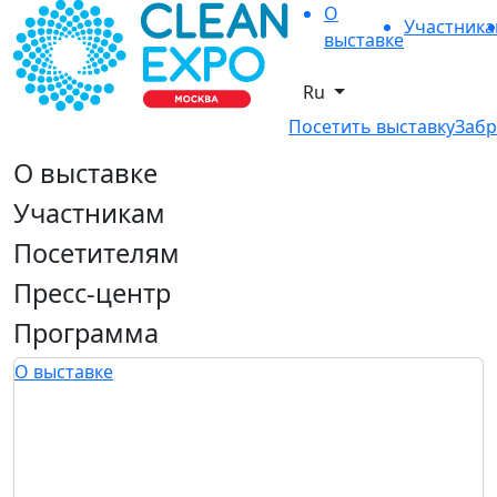
О
Участник
выставке
Ru
Посетить выставку
Забр
О выставке
Участникам
Посетителям
Пресс-центр
Программа
О выставке