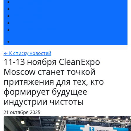
Статьи участников
Пресс-релизы
Фото и видео
Для СМИ
Аккредитация СМИ
Программа
← К списку новостей
11-13 ноября CleanЕxpo
Moscow станет точкой
притяжения для тех, кто
формирует будущее
индустрии чистоты
21 октября 2025