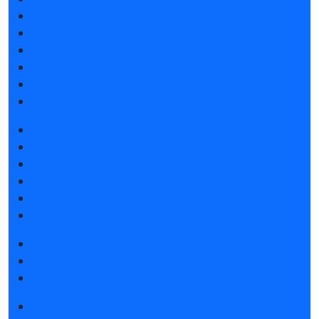
Атмосфера Emotion&Drive
Спикеры
Отзывы о выставке
Партнеры и спонсоры
Ответы на частые вопросы
Контакты
Забронировать стенд
Каталог стендов
Субсидии на участие
Советы по участию в выставке
Пригласить посетителей на стенд
Гостиницы и визовая поддержка
Получить электронный билет
Правила посещения
Гостиницы и визовая поддержка
Новости выставки