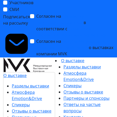
Участников
СМИ
Согласен на
обработку
Подписаться
персональных данных
в
на рассылку
соответствии с
Политикой
обработки персональных данных
Согласен на
получение уведомлений
и рекламных сообщений
о выставках
компании MVK
О выставке
Разделы выставки
Атмосфера
О выставке
Emotion&Drive
Спикеры
Разделы выставки
Отзывы о выставке
Атмосфера
Партнеры и спонсоры
Emotion&Drive
Ответы на частые
Спикеры
вопросы
Отзывы о выставке