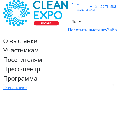
О
Участник
выставке
Ru
Посетить выставку
Забр
О выставке
Участникам
Посетителям
Пресс-центр
Программа
О выставке