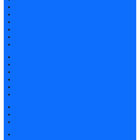
Атмосфера Emotion&Drive
Спикеры
Отзывы о выставке
Партнеры и спонсоры
Ответы на частые вопросы
Контакты
Забронировать стенд
Каталог стендов
Субсидии на участие
Советы по участию в выставке
Пригласить посетителей на стенд
Гостиницы и визовая поддержка
Получить электронный билет
Правила посещения
Гостиницы и визовая поддержка
Новости выставки