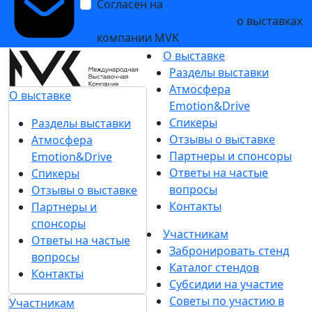
Согласен на
получение уведомлений
и рекламных сообщений
о выставках
компании MVK
О выставке
Разделы выставки
Атмосфера
О выставке
Emotion&Drive
Спикеры
Разделы выставки
Отзывы о выставке
Атмосфера
Партнеры и спонсоры
Emotion&Drive
Ответы на частые
Спикеры
вопросы
Отзывы о выставке
Контакты
Партнеры и
спонсоры
Участникам
Ответы на частые
Забронировать стенд
вопросы
Каталог стендов
Контакты
Субсидии на участие
Советы по участию в
Участникам